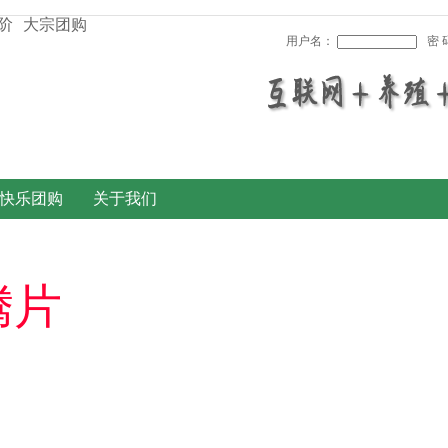
阶
大宗团购
用户名：
密 
快乐团购
关于我们
腾片