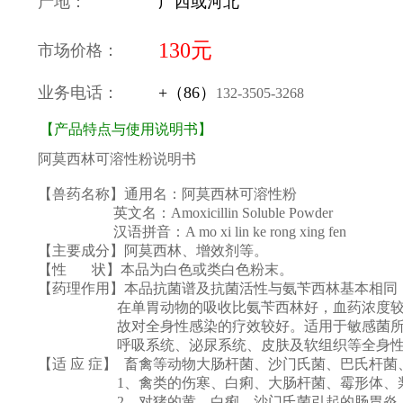
产地：
广西或河北
130元
市场价格：
业务电话：
+（86）
132-3505-3268
【产品特点与使用说明书】
阿莫西林可溶性粉说明书
【兽药名称】通用名：阿莫西林可溶性粉
英文名：Amoxicillin Soluble Powder
汉语拼音：A mo xi lin ke rong xing fen
【主要成分】阿莫西林、增效剂等。
【性 状】本品为白色或类白色粉末。
【药理作用】本品抗菌谱及抗菌活性与氨苄西林基本相同
在单胃动物的吸收比氨苄西林好，血药浓度较
故对全身性感染的疗效较好。适用于敏感菌所
呼吸系统、泌尿系统、皮肤及软组织等全身性
【适 应 症】 畜禽等动物大肠杆菌、沙门氏菌、巴氏杆
1、禽类的伤寒、白痢、大肠杆菌、霉形体、浆膜炎
2、对猪的黄、白痢、沙门氏菌引起的肠胃炎，胸