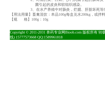
菌引起的皮炎和软组织感染。
3、在水产养殖中对肠炎，烂腮、肝脏坏死等症
【用法用量】畜禽混饮：本品100g每盒兑水200kg，或拌
【规 格】100g：10g
Copyright © 2011-2031 兽药专业网Bioob.com 版
线) 15777573668 QQ:1589961818