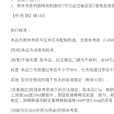
2、替米考星对眼睛有刺激性可引起过敏反应避免直接
【停 药 期】猪14日
执行标准：
本品为替米考星与玉米芯等配制而成。含替米考星（C46H80N2
[性状]本品为淡黄色粉末。
[检查]干燥失重 取本品，以五氧化二磷为干燥剂，在60℃
粒度 本品三号筛通过率应不小于90%，七号筛通过率应不
其他 应符合预混剂项下有关的各项规定（附录33页）。
[含量测定]照替米考星项下的方法测定。取本品2.5g，精
上清液5ml置50ml量瓶中，用提取液稀释至刻度，摇匀
称定，加稀释液溶解定量稀释制成每1ml中含0.5mg的
[功能与主治]/[作用与用途]同替米考星。