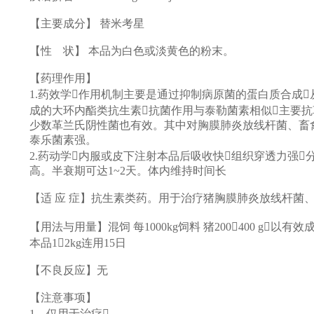
【主要成分】 替米考星
【性 状】 本品为白色或淡黄色的粉末。
【药理作用】
1.药效学作用机制主要是通过抑制病原菌的蛋白质合成
成的大环内酯类抗生素抗菌作用与泰勒菌素相似主要抗
少数革兰氏阴性菌也有效。其中对胸膜肺炎放线杆菌、畜
泰乐菌素强。
2.药动学内服或皮下注射本品后吸收快组织穿透力强
高。半衰期可达1~2天。体内维持时间长
【适 应 症】抗生素类药。用于治疗猪胸膜肺炎放线杆菌
【用法与用量】混饲 每1000kg饲料 猪200400 g以有效
本品12kg连用15日
【不良反应】无
【注意事项】
1、仅用于治疗