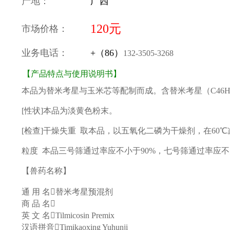
产地：
广西
120元
市场价格：
业务电话：
+（86）
132-3505-3268
【产品特点与使用说明书】
本品为替米考星与玉米芯等配制而成。含替米考星（C46H80N2
[性状]本品为淡黄色粉末。
[检查]干燥失重 取本品，以五氧化二磷为干燥剂，在60℃
粒度 本品三号筛通过率应不小于90%，七号筛通过率应不
【兽药名称】
通 用 名替米考星预混剂
商 品 名
英 文 名Tilmicosin Premix
汉语拼音Timikaoxing Yuhunji