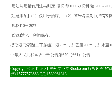
[用法与用量]/[用法与判定]混饲 每1000kg饲料 猪 200～
[注意事项]（1）仅用于治疗。 （2）替米考星对眼睛有
[规格]10% 20%
[贮藏]遮光，密闭保存。
提取液 取磷酸二丁胺缓冲液25ml，加乙腈200ml，加水至1
中华人民共和国农业部公告第670（661）公告
Copyright © 2011-2031 兽药专业网Bioob.com 版
线) 15777573668 QQ:1589961818