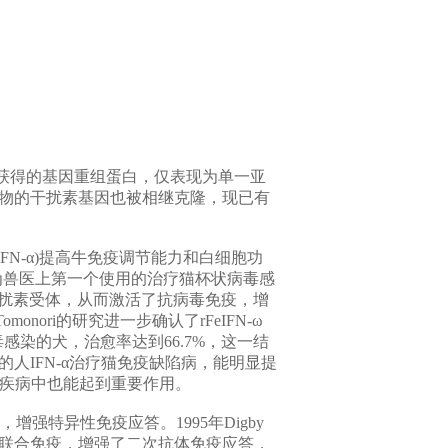
中获得的基因重组蛋白，仅表现为单一亚
鸡、鸭等动物的干扰素基因也被相继克隆，现已有
oIFN-α)提高牛免疫调节能力和白细胞功
准作为兽医上第一个使用的治疗猫杯状病毒感
面干扰素受体，从而激活了抗病毒免疫，增
nori的研究进一步确认了rFeIFN-ω
-2病毒感染的犬，治愈率达到66.7%，这一结
低剂量的人IFN-α治疗猫免疫缺陷病，能明显提
性疾病中也能起到重要作用。
特异性免疫应答。1995年Digby
素和抗原联合免疫，增强了二次抗体免疫应答，