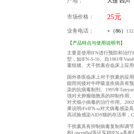
产地：
大连 四川
25元
市场价格：
业务电话：
+（86）
132
【产品特点与使用说明书】
主要是使用IFN进行预防和治
型，如IFN-S-1b。自1981
重组猪、犬干扰素在临床上应用
国外兽医临床上对干扰素的应用研究已
能而间接对牛呼吸道疾病具有预防作
染的抗病毒制剂。1995年Ta
强对犬肿瘤细胞系的抑制作用。199
对犬细小病毒的治疗作用。2002年M
果说明rFeIFN-ω对犬病毒感染具
高试验感染AIDS猫的存活率
干扰素具有抑制病毒复制和调节免
和Lowenthal等证实鸡IFN