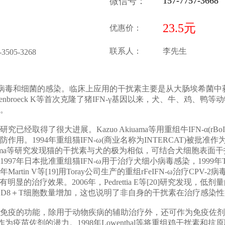
157-7757-3668
微信号
：
23.5元
优惠价：
联系人：
李先生
-3505-3268
疗病毒和细菌的感染。临床上应用的干扰素主要是从大肠埃希菌
年Vandenbroeck K等首次克隆了猪IFN-γ基因以来，犬、牛、
。
经取得了很大进展。Kazuo Akiuama等用重组牛IFN-α(rB
用。1994年重组猫IFN-ω(商业名称为INTERCAT)被批
teyama等研究发现猫的干扰素与犬的极为相似，可结合犬细胞表
7年日本批准重组猫IFN-ω用于治疗犬细小病毒感染，1999年Tomo
artin V等[19]用Toray公司生产的重组rFeIFN-ω治疗CPV
有明显的治疗效果。2006年，Pedrettia E等[20]研究发现，
，CD8＋T细胞数量增加，这也说明了非自身的干扰素在治疗感染
疫的功能，除用于动物疾病的辅助治疗外，还可作为免疫佐剂，增强
-γ具有作为疫苗佐剂的潜力。1998年Lowenthal等将重组鸡干扰